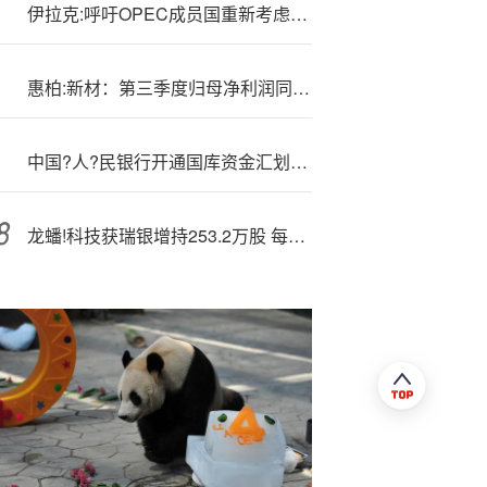
伊拉克:呼吁OPEC成员国重新考虑其石油出口配额
惠柏:新材：第三季度归母净利润同比增长3066.26%
中国?人?民银行开通国库资金汇划“绿色通道” 支持防汛抢险救灾
龙蟠!科技获瑞银增持253.2万股 每股作价约15.49港元