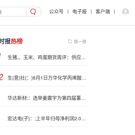
公众号
电子报
客户端
时报
热榜
换一换
生猪,、玉米、鸡蛋期货周评：供应压力下的交易策略
生{意}社{：}8月1日万华化学丙烯酸东北报价下降
华达新材:：选举姜震宇为第四届董事会职工代表董事
宏达电{子}：;上半年归母净利润2.03亿元，同比增长11.78%