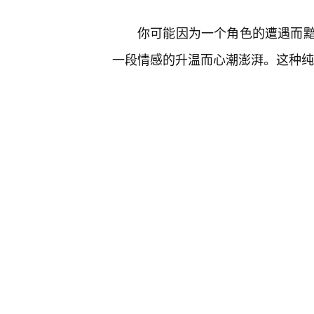
你可能因为一个角色的遭遇而
一段情感的升温而心潮澎湃。这种纯
单机黄油游戏在“视觉艺术”上
往往是独树一帜的。从清新淡雅的
的赛璐珞风格，每一款游戏都可能
态的画面，更是情感的载体。
她们的表情变化，眼神的传递
心世界最真实地展现在玩家面前。而精美的
潮的定格，它们如同艺术品般，将关
心中难以忘怀的画面。