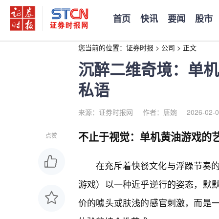
首页
快讯
要闻
股市
您当前的位置：
证券时报
>
公司
>
正文
沉醉二维奇境：单机
私语
来源：证券时报网
作者：唐婉
2026-02-0
不止于视觉：单机黄油游戏的
点赞
在充斥着快餐文化与浮躁节奏的当
游戏）以一种近乎逆行的姿态，默
价的噱头或肤浅的感官刺激，而是