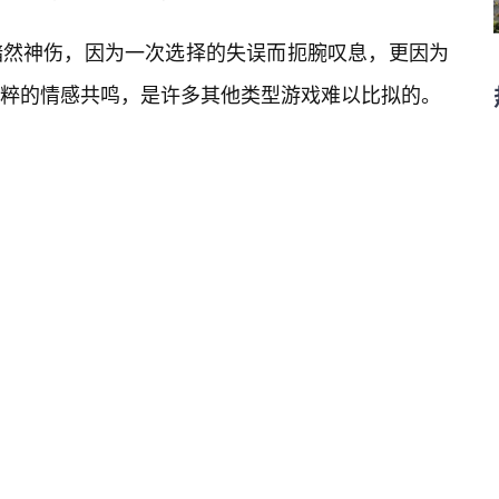
黯然神伤，因为一次选择的失误而扼腕叹息，更因为
粹的情感共鸣，是许多其他类型游戏难以比拟的。
的投入，绝不容小觑。优秀的单机黄油，其美术风格
水彩画风，到细腻华丽的日系插画，再到充满力量感
呈现出一种独特的视觉美学。角色的立绘不仅仅是静
，肢体的微动作，都经过精心设计，力求将角色的内
CG（ComputerGraphics）则往往是剧情高
键的场景和情感瞬间永久地保📌存下来，成为玩家