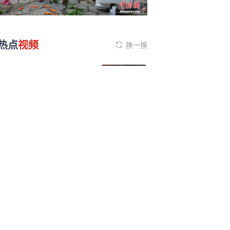
热点
视频
换一换
信创{板}块掀涨停潮
2026-02-05 16:54:02
竞业达：截至2025!年11
—月20日股东总数为
33,454户
2026-01-25 20:13:02
鲍威尔.代言—人临阵倒戈
美联储12月降息真相曝光
2026-02-07 10:21:02
兖矿能源拟{分}拆{卡}松科